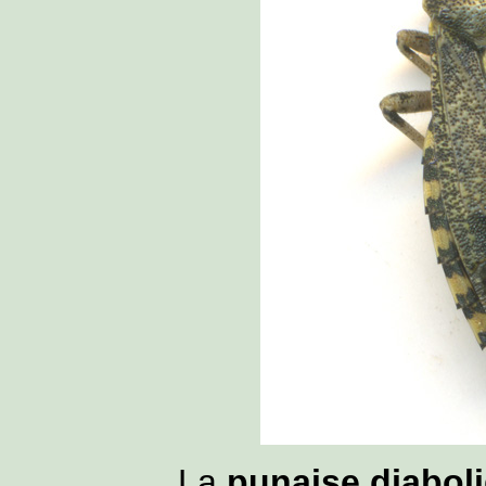
La
punaise diabol