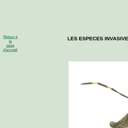
Retour à
LES ESPECES INVASIV
la
page
d'accueil